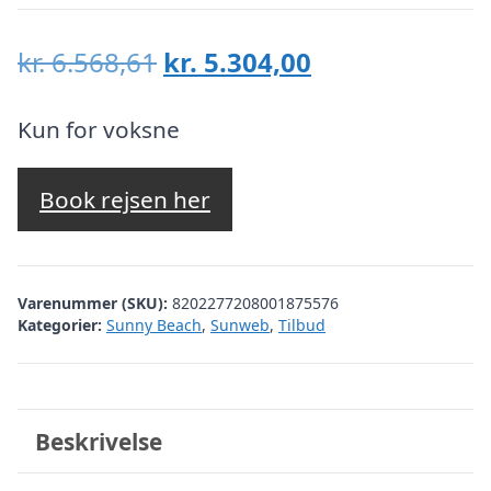
Den
Den
kr.
6.568,61
kr.
5.304,00
oprindelige
aktuelle
pris
pris
Kun for voksne
var:
er:
kr. 6.568,61.
kr. 5.304,00.
Book rejsen her
Varenummer (SKU):
8202277208001875576
Kategorier:
Sunny Beach
,
Sunweb
,
Tilbud
Beskrivelse