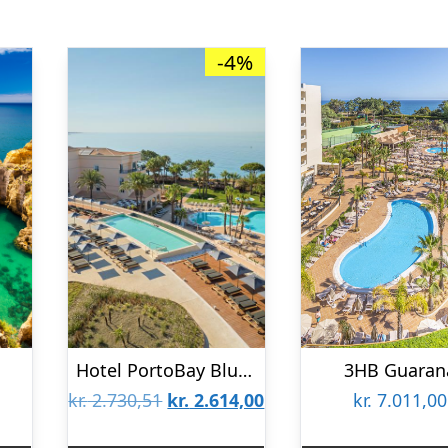
-4%
Hotel PortoBay Blue Ocean
3HB Guaran
Den
Den
kr.
2.730,51
kr.
2.614,00
kr.
7.011,00
oprindelige
aktuelle