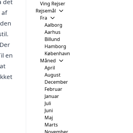
a det
Ving Rejser
Rejsemål
 af
Fra
 den
Aalborg
Aarhus
til.
Billund
 Der
Hamborg
København
il en
Måned
at
April
August
akket
December
Februar
Januar
Juli
Juni
Maj
Marts
November