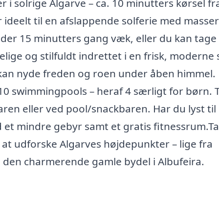
 i solrige Algarve – ca. 10 minutters kørsel fr
r ideelt til en afslappende solferie med masser
under 15 minutters gang væk, eller du kan tage
ge og stilfuldt indrettet i en frisk, moderne s
 kan nyde freden og roen under åben himmel.
 10 swimmingpools – heraf 4 særligt for børn. T
aren eller ved pool/snackbaren. Har du lyst til 
d et mindre gebyr samt et gratis fitnessrum.T
t udforske Algarves højdepunkter – lige fra
l den charmerende gamle bydel i Albufeira.