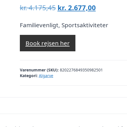
Den
Den
kr.
4.175,45
kr.
2.677,00
oprindelige
aktuelle
pris
pris
Familievenligt, Sportsaktiviteter
var:
er:
kr. 4.175,45.
kr. 2.677,
Book rejsen her
Varenummer (SKU):
8202276849350982501
Kategori:
Algarve