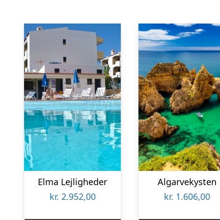
Elma Lejligheder
Algarvekysten
kr.
2.952,00
kr.
1.606,00