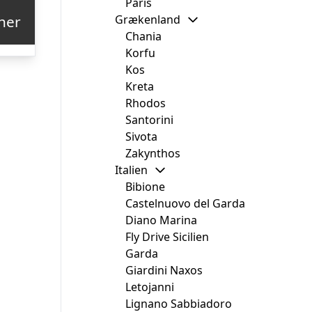
Paris
Grækenland
her
Chania
Korfu
Kos
Kreta
Rhodos
Santorini
Sivota
Zakynthos
Italien
Bibione
Castelnuovo del Garda
Diano Marina
Fly Drive Sicilien
Garda
Giardini Naxos
Letojanni
Lignano Sabbiadoro