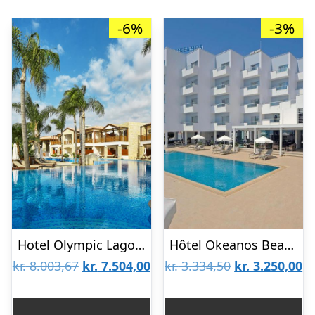
-6%
-3%
Hotel Olympic Lagoon Resort
Hôtel Okeanos Beach
Den
Den
Den
D
kr.
8.003,67
kr.
7.504,00
kr.
3.334,50
kr.
3.250,00
oprindelige
aktuelle
oprindelige
ak
pris
pris
pris
pr