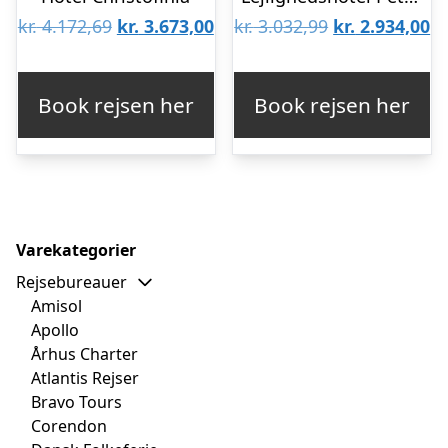
Den
Den
Den
D
kr.
4.172,69
kr.
3.673,00
kr.
3.032,99
kr.
2.934,00
oprindelige
aktuelle
oprindelige
ak
pris
pris
pris
pr
Book rejsen her
Book rejsen her
var:
er:
var:
er
kr. 4.172,69.
kr. 3.673,00.
kr. 3.032,99.
kr
Varekategorier
Rejsebureauer
Amisol
Apollo
Århus Charter
Atlantis Rejser
Bravo Tours
Corendon