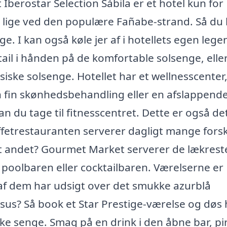
Iberostar Selection Sábila er et hotel kun for
 lige ved den populære Fañabe-strand. Så du
ge. I kan også køle jer af i hotellets egen leg
il i hånden på de komfortable solsenge, elle
siske solsenge. Hotellet har et wellnesscenter
en fin skønhedsbehandling eller en afslappend
n du tage til fitnesscentret. Dette er også de
ffetrestauranten serverer dagligt mange forsk
oget andet? Gourmet Market serverer de lækrest
 i poolbaren eller cocktailbaren. Værelserne er
 af dem har udsigt over det smukke azurblå
us? Så book et Star Prestige-værelse og døs
ke senge. Smag på en drink i den åbne bar, pi