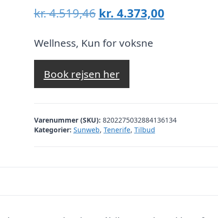
Den
Den
kr.
4.519,46
kr.
4.373,00
oprindelige
aktuelle
pris
pris
Wellness, Kun for voksne
var:
er:
kr. 4.519,46.
kr. 4.373,
Book rejsen her
Varenummer (SKU):
8202275032884136134
Kategorier:
Sunweb
,
Tenerife
,
Tilbud