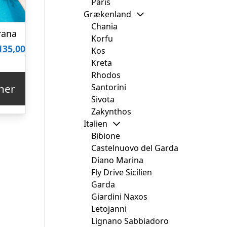
Paris
Grækenland
Chania
rana
Korfu
Den
135,00
Kos
Kreta
delige
aktuelle
Rhodos
pris
Santorini
her
er:
Sivota
Zakynthos
920,22.
kr. 3.135,00.
Italien
Bibione
Castelnuovo del Garda
Diano Marina
Fly Drive Sicilien
Garda
Giardini Naxos
Letojanni
Lignano Sabbiadoro