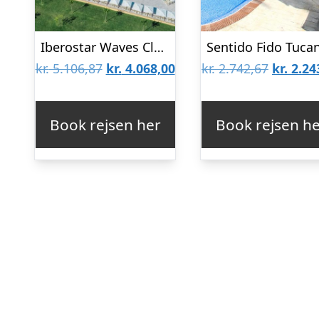
Iberostar Waves Club Cala Barca
Den
Den
Den
kr.
5.106,87
kr.
4.068,00
kr.
2.742,67
kr.
2.24
oprindelige
aktuelle
oprinde
pris
pris
pris
Book rejsen her
Book rejsen h
var:
er:
var:
kr. 5.106,87.
kr. 4.068,00.
kr. 2.74