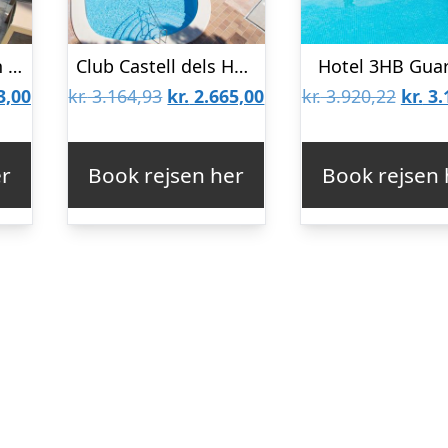
Sentido Fido Tucan Hotel – Voksenhotel 16+
Club Castell dels Hams by Palia
Hotel 3HB Gua
Den
Den
Den
Den
3,00
kr.
3.164,93
kr.
2.665,00
kr.
3.920,22
kr.
3.
lige
aktuelle
oprindelige
aktuelle
oprin
pris
pris
pris
pris
er
Book rejsen her
Book rejsen 
er:
var:
er:
var:
2,67.
kr. 2.243,00.
kr. 3.164,93.
kr. 2.665,00.
kr. 3.