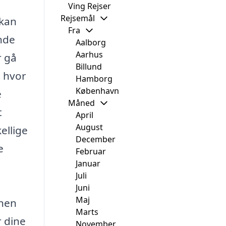
Ving Rejser
Rejsemål
 kan
Fra
ende
Aalborg
Aarhus
r gå
Billund
, hvor
Hamborg
København
e
Måned
t
April
August
ellige
December
e
Februar
Januar
Juli
Juni
Maj
 hen
Marts
r dine
November