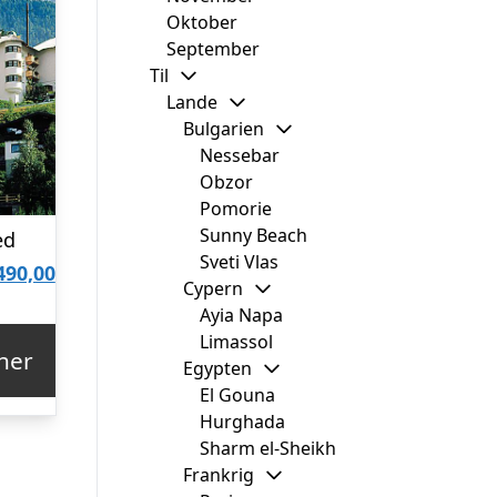
Oktober
September
Til
Lande
Bulgarien
Nessebar
Obzor
Pomorie
Sunny Beach
ed
Sveti Vlas
Den
490,00
Cypern
delige
aktuelle
Ayia Napa
Limassol
pris
her
Egypten
er:
El Gouna
989,83.
kr. 1.490,00.
Hurghada
Sharm el-Sheikh
Frankrig