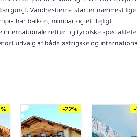
 Obergurgl. Vandrestierne starter nærmest lig
pia har balkon, minibar og et dejligt
internationale retter og tyrolske specialitete
tort udvalg af både østrigske og internationa
4%
-22%