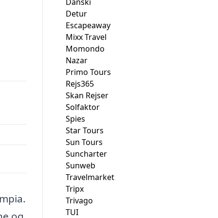
Danski
Detur
Escapeaway
Mixx Travel
Momondo
00.
Nazar
Primo Tours
Rejs365
Skan Rejser
Solfaktor
Spies
Star Tours
Sun Tours
Suncharter
Sunweb
Travelmarket
Tripx
ympia.
Trivago
TUI
ne og