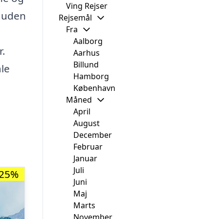
Ving Rejser
e uden
Rejsemål
Fra
Aalborg
r.
Aarhus
Billund
le
Hamborg
København
Måned
April
August
December
Februar
Januar
Juli
-25%
Juni
Maj
Marts
November