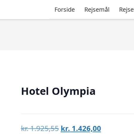
Forside
Rejsemål
Rejse
Hotel Olympia
Den
Den
kr.
1.925,55
kr.
1.426,00