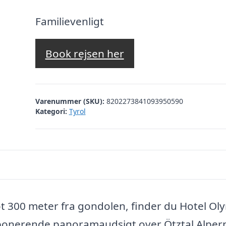
oprindelige
aktuelle
pris
pris
Familievenligt
var:
er:
kr. 1.925,55.
kr. 1.426,
Book rejsen her
Varenummer (SKU):
8202273841093950590
Kategori:
Tyrol
t 300 meter fra gondolen, finder du Hotel Ol
mponerende panoramaudsigt over Ötztal Alper