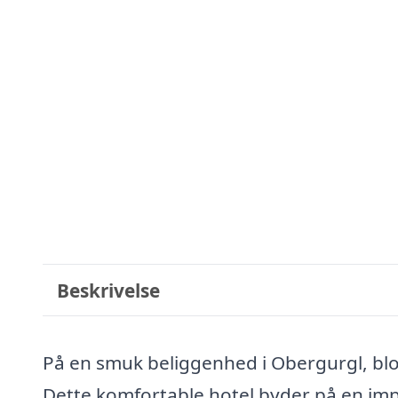
Beskrivelse
På en smuk beliggenhed i Obergurgl, blo
Dette komfortable hotel byder på en i