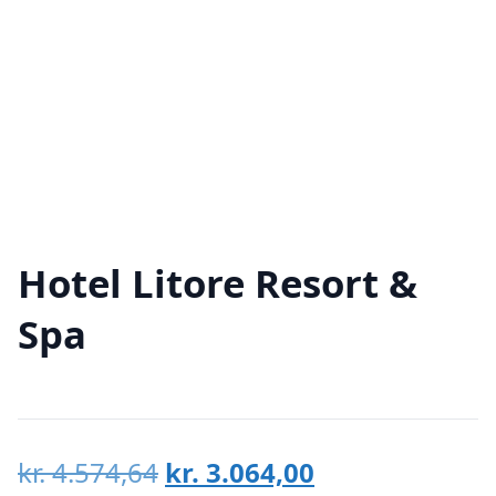
Hotel Litore Resort &
Spa
Den
Den
kr.
4.574,64
kr.
3.064,00