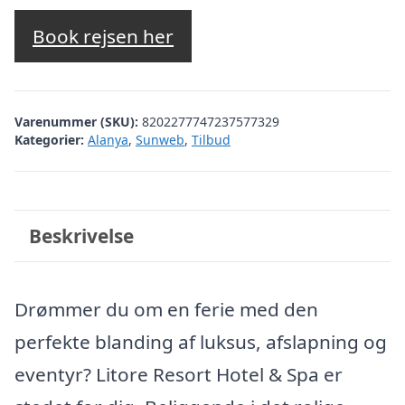
oprindelige
aktuelle
pris
pris
Book rejsen her
var:
er:
kr. 4.574,64.
kr. 3.064,00.
Varenummer (SKU):
8202277747237577329
Kategorier:
Alanya
,
Sunweb
,
Tilbud
Beskrivelse
Drømmer du om en ferie med den
perfekte blanding af luksus, afslapning og
eventyr? Litore Resort Hotel & Spa er