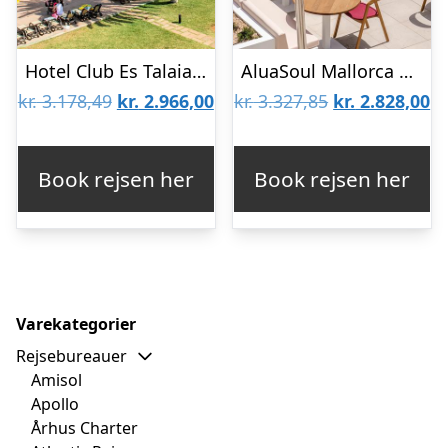
Hotel Club Es Talaial (All Inclusive)
AluaSoul Mallorca Resort – Voksenhotel
Den
Den
Den
D
kr.
3.178,49
kr.
2.966,00
kr.
3.327,85
kr.
2.828,00
oprindelige
aktuelle
oprindelige
ak
pris
pris
pris
pr
Book rejsen her
Book rejsen her
var:
er:
var:
er
kr. 3.178,49.
kr. 2.966,00.
kr. 3.327,85.
kr
Varekategorier
Rejsebureauer
Amisol
Apollo
Århus Charter