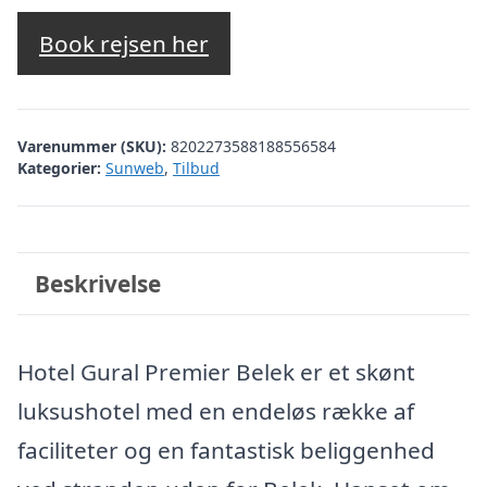
oprindelige
aktuelle
pris
pris
Book rejsen her
var:
er:
kr. 8.999,24.
kr. 6.108,00.
Varenummer (SKU):
8202273588188556584
Kategorier:
Sunweb
,
Tilbud
Beskrivelse
Hotel Gural Premier Belek er et skønt
luksushotel med en endeløs række af
faciliteter og en fantastisk beliggenhed