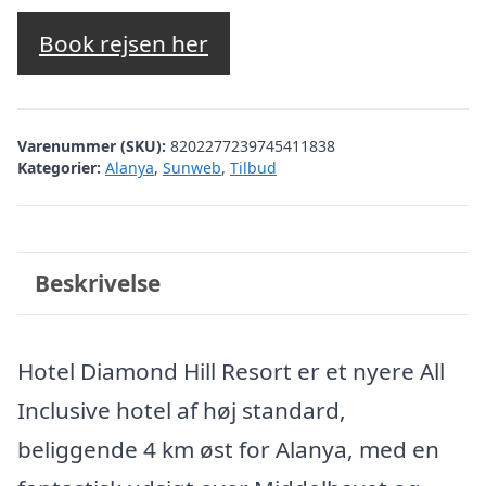
oprindelige
aktuelle
pris
pris
Book rejsen her
var:
er:
kr. 4.038,27.
kr. 2.716,00.
Varenummer (SKU):
8202277239745411838
Kategorier:
Alanya
,
Sunweb
,
Tilbud
Beskrivelse
Hotel Diamond Hill Resort er et nyere All
Inclusive hotel af høj standard,
beliggende 4 km øst for Alanya, med en