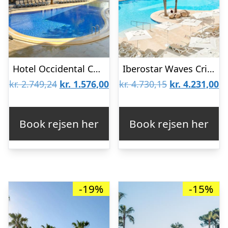
Hotel Occidental Cala Viñas
Iberostar Waves Cristina
Den
Den
Den
D
kr.
2.749,24
kr.
1.576,00
kr.
4.730,15
kr.
4.231,00
oprindelige
aktuelle
oprindelige
ak
pris
pris
pris
pr
Book rejsen her
Book rejsen her
var:
er:
var:
er
kr. 2.749,24.
kr. 1.576,00.
kr. 4.730,15.
kr
-19%
-15%