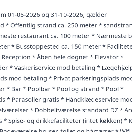
em 01-05-2026 og 31-10-2026, gælder
 * Offentlig strand ca. 250 meter * sandstra
este restaurant ca. 100 meter * Nærmeste b
ter * Busstoppested ca. 150 meter * Facilitete
 Reception * Åben hele døgnet * Elevator *
er * Vaskeriservice mod betaling * Lægehjæ
lads mod betaling * Privat parkeringsplads mo
r * Bar * Poolbar * Pool og strand * Pool *
tis * Parasoller gratis * Håndklædeservice mo
lværelser * Dobbeltværelse standard DZ * Are
* Spise- og drikkefaciliteter (intet køkken) * K
 Badeværelse bruser, toilet og hårtørrer * Wifi