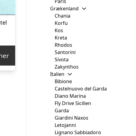
Paris
Grækenland
Chania
tel
Korfu
Kos
Kreta
Rhodos
Santorini
her
Sivota
Zakynthos
Italien
Bibione
Castelnuovo del Garda
Diano Marina
Fly Drive Sicilien
Garda
Giardini Naxos
Letojanni
Lignano Sabbiadoro