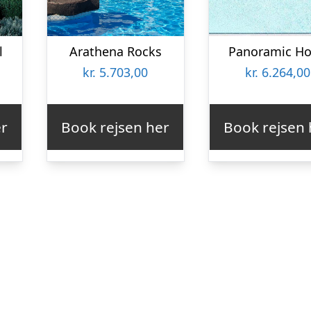
l
Arathena Rocks
Panoramic Ho
kr.
5.703,00
kr.
6.264,00
er
Book rejsen her
Book rejsen 