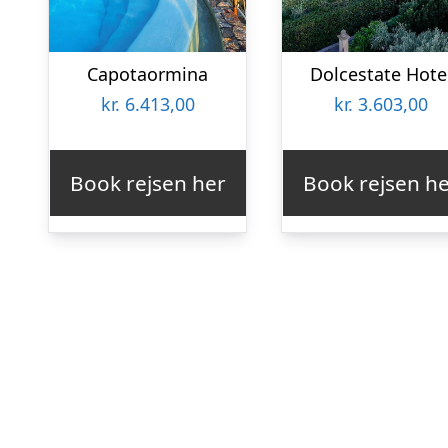
Capotaormina
Dolcestate Hote
kr.
6.413,00
kr.
3.603,00
Book rejsen her
Book rejsen h