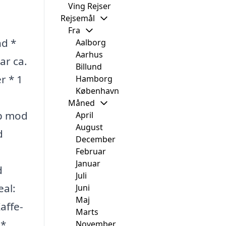
Ving Rejser
Rejsemål
Fra
nd *
Aalborg
Aarhus
ar ca.
Billund
r * 1
Hamborg
København
Måned
lp mod
April
August
d
December
Februar
Januar
d
Juli
al:
Juni
Maj
affe-
Marts
 *
November