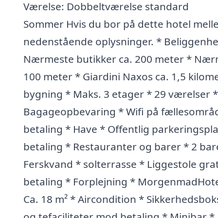
Værelse: Dobbeltværelse standard
Sommer Hvis du bor på dette hotel mell
nedenstående oplysninger. * Beliggenhed
Nærmeste butikker ca. 200 meter * Nærm
100 meter * Giardini Naxos ca. 1,5 kilome
bygning * Maks. 3 etager * 29 værelser *
Bagageopbevaring * Wifi på fællesområd
betaling * Have * Offentlig parkeringsp
betaling * Restauranter og barer * 2 bare
Ferskvand * solterrasse * Liggestole gra
betaling * Forplejning * MorgenmadHote
Ca. 18 m² * Aircondition * Sikkerhedsboks 
og tefaciliteter mod betaling * Minibar *