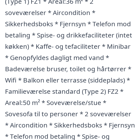
(Type 1) FZ1 * Areal:36 m² * 2
soveværelser * Aircondition *
Sikkerhedsboks * Fjernsyn * Telefon mod
betaling * Spise- og drikkefaciliteter (intet
køkken) * Kaffe- og tefaciliteter * Minibar
* Genopfyldes dagligt med vand *
Badeværelse bruser, toilet og hårtørrer *
Wifi * Balkon eller terrasse (siddeplads) *
Familieværelse standard (Type 2) FZ2 *
Areal:50 m² * Soveværelse/stue *
Sovesofa til to personer * 2 soveværelser
* Aircondition * Sikkerhedsboks * Fjernsyn
* Telefon mod betaling * Spise- og