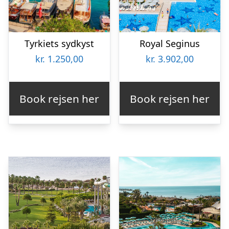
Tyrkiets sydkyst
Royal Seginus
kr.
1.250,00
kr.
3.902,00
Book rejsen her
Book rejsen her