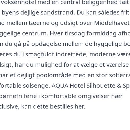
gt voksenhotel med en central beliggenhed tæt
byens dejlige sandstrand. Du kan således frit
nd mellem tæerne og udsigt over Middelhavet,
hyggelige centrum. Hver tirsdag formiddag afh
kan du gå på opdagelse mellem de hyggelige bo
eres du i smagfuldt indrettede, moderne være
dsigt, har du mulighed for at vælge et værels
har et dejligt poolområde med en stor solterr
fortable solsenge. AQUA Hotel Silhouette & S
n børnefri ferie i komfortable omgivelser nær
usive, kan dette bestilles her.