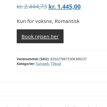
Den
Den
kr.
2.444,73
kr.
1.445,00
oprindelige
aktuelle
pris
pris
Kun for voksne, Romantisk
var:
er:
kr. 2.444,73.
kr. 1.445,
Book rejsen her
Varenummer (SKU):
8202278875306388237
Kategorier:
Sunweb
,
Tilbud