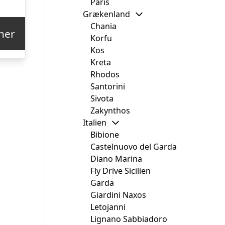
Paris
delige
aktuelle
Grækenland
pris
Chania
her
Korfu
er:
Kos
730,15.
kr. 4.231,00.
Kreta
Rhodos
Santorini
Sivota
Zakynthos
Italien
Bibione
Castelnuovo del Garda
Diano Marina
Fly Drive Sicilien
Garda
Giardini Naxos
Letojanni
Lignano Sabbiadoro