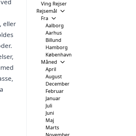
 ved
Ving Rejser
Rejsemål
Fra
 eller
Aalborg
Aarhus
oldes
Billund
der.
Hamborg
København
lser,
Måned
e med
April
August
asse,
December
pa
Februar
Januar
Juli
Juni
Maj
Marts
November