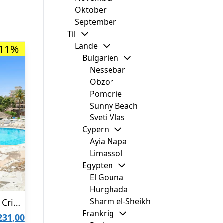
Oktober
September
Til
Lande
-11%
Bulgarien
Nessebar
Obzor
Pomorie
Sunny Beach
Sveti Vlas
Cypern
Ayia Napa
Limassol
Egypten
El Gouna
Hurghada
Sharm el-Sheikh
Iberostar Waves Cristina
Frankrig
Den
231,00