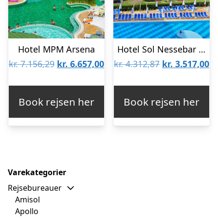
Hotel MPM Arsena
Hotel Sol Nessebar Bay & Mare Resort
Den
Den
Den
D
kr.
7.156,29
kr.
6.657,00
kr.
4.312,87
kr.
3.517,00
oprindelige
aktuelle
oprindelige
ak
pris
pris
pris
pr
Book rejsen her
Book rejsen her
var:
er:
var:
er
kr. 7.156,29.
kr. 6.657,00.
kr. 4.312,87.
kr
Varekategorier
Rejsebureauer
Amisol
Apollo