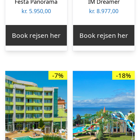
Festa Panorama
IM Dreamer
kr.
5.950,00
kr.
8.977,00
Book rejsen her
Book rejsen her
-7%
-18%